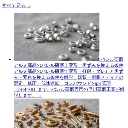
すべて見る
→
バレル研磨
アルミ部品のバレル研磨｜変形・黒ずみを抑える条件
アルミ部品のバレル研磨で変形（打痕・ダレ）と黒ず
み・変色を抑える条件を解説。球状・樹脂メディアの
選定、低圧・低速運転、コンパウンドのpH管理
（pH4〜8）まで、バレル研磨専門の早川研磨工業が解
説します。
→