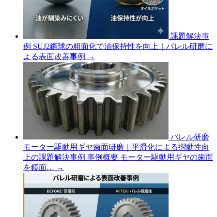
課題解決事
例
SUJ2鋼球の粗面化で油保持性を向上｜バレル研磨に
よる表面改善事例
→
バレル研磨
モーター駆動用ギヤ歯面研磨｜平滑化による摺動性向
上の課題解決事例
事例概要 モーター駆動用ギヤの歯面
を鏡面…
→