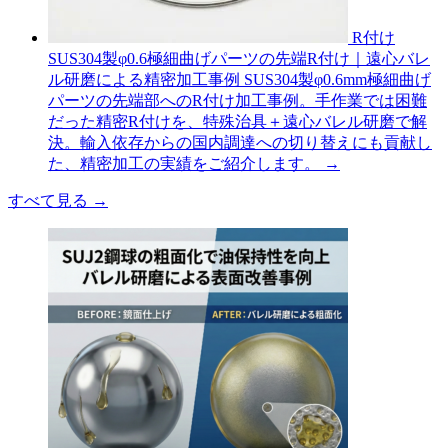
R付け
SUS304製φ0.6極細曲げパーツの先端R付け｜遠心バレ
ル研磨による精密加工事例
SUS304製φ0.6mm極細曲げ
パーツの先端部へのR付け加工事例。手作業では困難
だった精密R付けを、特殊治具＋遠心バレル研磨で解
決。輸入依存からの国内調達への切り替えにも貢献し
た、精密加工の実績をご紹介します。
→
すべて見る
→