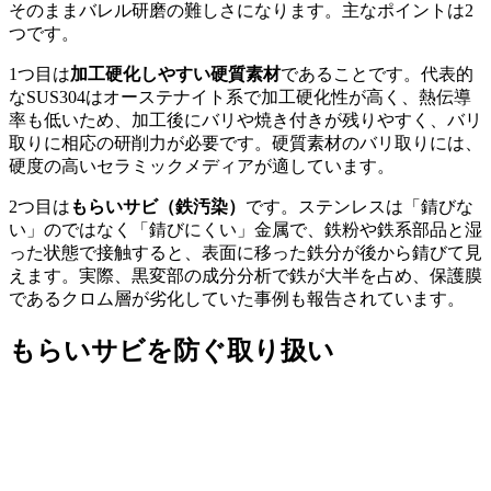
そのままバレル研磨の難しさになります。主なポイントは2
つです。
1つ目は
加工硬化しやすい硬質素材
であることです。代表的
なSUS304はオーステナイト系で加工硬化性が高く、熱伝導
率も低いため、加工後にバリや焼き付きが残りやすく、バリ
取りに相応の研削力が必要です。硬質素材のバリ取りには、
硬度の高いセラミックメディアが適しています。
2つ目は
もらいサビ（鉄汚染）
です。ステンレスは「錆びな
い」のではなく「錆びにくい」金属で、鉄粉や鉄系部品と湿
った状態で接触すると、表面に移った鉄分が後から錆びて見
えます。実際、黒変部の成分分析で鉄が大半を占め、保護膜
であるクロム層が劣化していた事例も報告されています。
もらいサビを防ぐ取り扱い