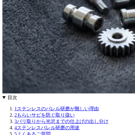
目次
1
ステンレスのバレル研磨が難しい理由
2
もらいサビを防ぐ取り扱い
3
バリ取りから光沢までの仕上げの出し分け
4
ステンレスバレル研磨の用途
5
よくあるご質問