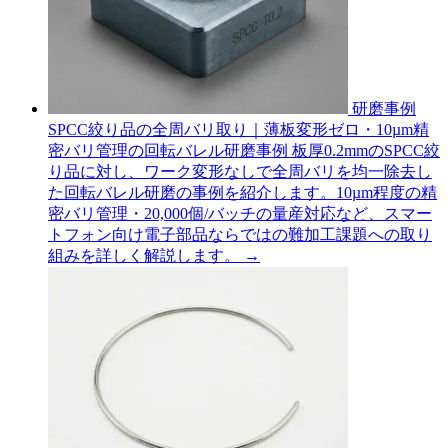
研磨事例
SPCC絞り品の全周バリ取り｜薄板変形ゼロ・10µm精
密バリ管理の回転バレル研磨事例
板厚0.2mmのSPCC絞
り品に対し、ワーク変形なしで全周バリを均一除去し
た回転バレル研磨の事例を紹介します。10µm程度の精
密バリ管理・20,000個/バッチの量産対応など、スマー
トフォン向け電子部品ならではの難加工課題への取り
組みを詳しく解説します。
→