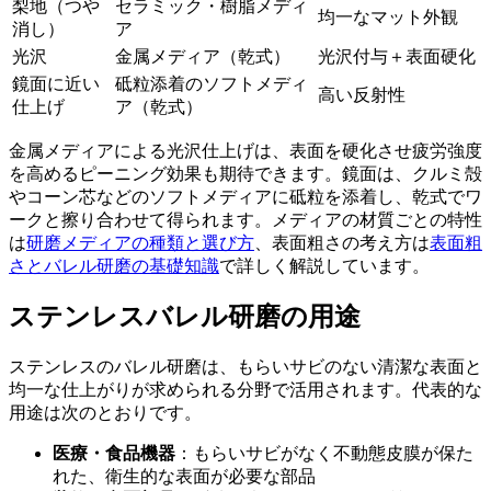
梨地（つや
セラミック・樹脂メディ
均一なマット外観
消し）
ア
光沢
金属メディア（乾式）
光沢付与＋表面硬化
鏡面に近い
砥粒添着のソフトメディ
高い反射性
仕上げ
ア（乾式）
金属メディアによる光沢仕上げは、表面を硬化させ疲労強度
を高めるピーニング効果も期待できます。鏡面は、クルミ殻
やコーン芯などのソフトメディアに砥粒を添着し、乾式でワ
ークと擦り合わせて得られます。メディアの材質ごとの特性
は
研磨メディアの種類と選び方
、表面粗さの考え方は
表面粗
さとバレル研磨の基礎知識
で詳しく解説しています。
ステンレスバレル研磨の用途
ステンレスのバレル研磨は、もらいサビのない清潔な表面と
均一な仕上がりが求められる分野で活用されます。代表的な
用途は次のとおりです。
医療・食品機器
：もらいサビがなく不動態皮膜が保た
れた、衛生的な表面が必要な部品