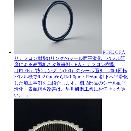
PTFE
CF入
りテフロン樹脂Oリングのシール面平滑化｜バレル研
磨による表面粗さ改善事例
CF入りテフロン樹脂
（PTFE）製Oリング（φ100）のシール面を、200ℓ回転
バレル機でRa2.0μmからRa1.0μm・Rz6μm以下へ平滑化
した加工事例をご紹介します。樹脂部品のシール面平
滑化・表面粗さ改善は、早川研磨工業にお任せくださ
い。
→