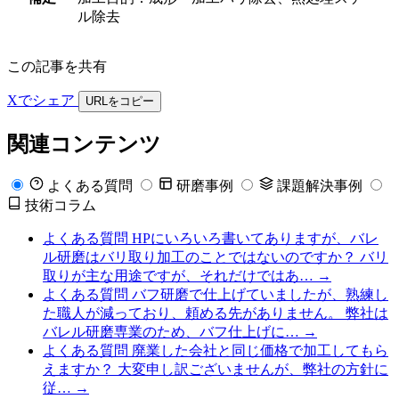
ル除去
この記事を共有
Xでシェア
URLをコピー
関連コンテンツ
よくある質問
研磨事例
課題解決事例
技術コラム
よくある質問
HPにいろいろ書いてありますが、バレ
ル研磨はバリ取り加工のことではないのですか？
バリ
取りが主な用途ですが、それだけではあ…
→
よくある質問
バフ研磨で仕上げていましたが、熟練し
た職人が減っており、頼める先がありません。
弊社は
バレル研磨専業のため、バフ仕上げに…
→
よくある質問
廃業した会社と同じ価格で加工してもら
えますか？
大変申し訳ございませんが、弊社の方針に
従…
→