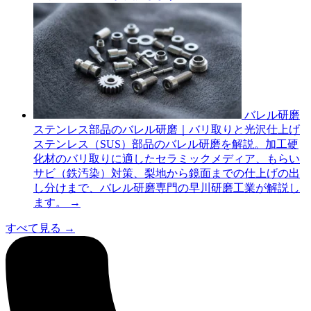
バレル研磨
ステンレス部品のバレル研磨｜バリ取りと光沢仕上げ
ステンレス（SUS）部品のバレル研磨を解説。加工硬
化材のバリ取りに適したセラミックメディア、もらい
サビ（鉄汚染）対策、梨地から鏡面までの仕上げの出
し分けまで、バレル研磨専門の早川研磨工業が解説し
ます。
→
すべて見る
→