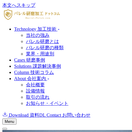
本文へスキップ
Technology
加工技術
当社の強み
バレル研磨とは
バレル研磨の種類
業界・用途別
Cases
研磨事例
Solutions
課題解決事例
Column
技術コラム
About
会社案内
会社概要
設備情報
取引の流れ
お知らせ・イベント
Download
資料DL
Contact
お問い合わせ
Menu