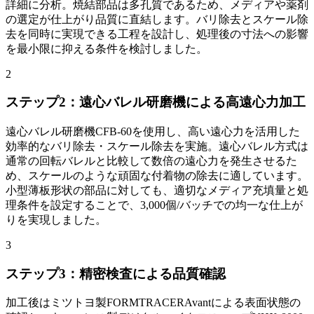
詳細に分析。焼結部品は多孔質であるため、メディアや薬剤
の選定が仕上がり品質に直結します。バリ除去とスケール除
去を同時に実現できる工程を設計し、処理後の寸法への影響
を最小限に抑える条件を検討しました。
2
ステップ2：遠心バレル研磨機による高遠心力加工
遠心バレル研磨機CFB-60を使用し、高い遠心力を活用した
効率的なバリ除去・スケール除去を実施。遠心バレル方式は
通常の回転バレルと比較して数倍の遠心力を発生させるた
め、スケールのような頑固な付着物の除去に適しています。
小型薄板形状の部品に対しても、適切なメディア充填量と処
理条件を設定することで、3,000個/バッチでの均一な仕上が
りを実現しました。
3
ステップ3：精密検査による品質確認
加工後はミツトヨ製FORMTRACERAvantによる表面状態の