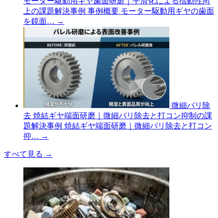
モーター駆動用ギヤ歯面研磨｜平滑化による摺動性向
上の課題解決事例
事例概要 モーター駆動用ギヤの歯面
を鏡面…
→
微細バリ除
去
焼結ギヤ端面研磨｜微細バリ除去と打コン抑制の課
題解決事例
焼結ギヤ端面研磨｜微細バリ除去と打コン
抑…
→
すべて見る
→