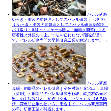
バレル研磨
めっき・塗装の前処理としてのバレル研磨｜下地づく
り
めっき・塗装の前処理としてのバレル研磨を解説。
バリ取り・R付け・スケール除去・面粗さ調整による
密着性と外観の向上、寸法を狂わせない段階処理ま
で、バレル研磨専門の早川研磨工業が解説します。
→
バレル研磨
真鍮・銅部品のバレル研磨｜変色対策と光沢出し
真鍮
（黄銅）・銅部品のバレル研磨を解説。軟質材の光沢
出しの工程設計と、変色（タルニッシュ）を抑える防
錆・変色防止剤の使い方、用途まで、バレル研磨専門
の早川研磨工業が解説します。
→