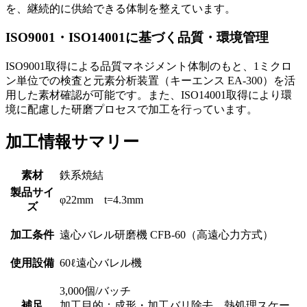
を、継続的に供給できる体制を整えています。
ISO9001・ISO14001に基づく品質・環境管理
ISO9001取得による品質マネジメント体制のもと、1ミクロ
ン単位での検査と元素分析装置（キーエンス EA-300）を活
用した素材確認が可能です。また、ISO14001取得により環
境に配慮した研磨プロセスで加工を行っています。
加工情報サマリー
素材
鉄系焼結
製品サイ
φ22mm t=4.3mm
ズ
加工条件
遠心バレル研磨機 CFB-60（高遠心力方式）
使用設備
60ℓ遠心バレル機
3,000個/バッチ
補足
加工目的：成形・加工バリ除去、熱処理スケー