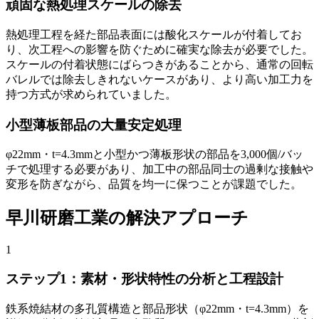
頑固な熱処理スケールの除去
熱処理工程を経た部品表面には酸化スケールが付着してお
り、次工程への影響を防ぐために確実な除去が必要でした。
スケールの付着状態にばらつきがあることから、通常の回転
バレルでは除去しきれないケースがあり、より高い加工力を
持つ方式が求められていました。
小型薄板部品の大量安定処理
φ22mm・t=4.3mmと小型かつ薄板形状の部品を3,000個/バッ
チで処理する必要があり、加工中の部品同士の過剰な接触や
変形を防ぎながら、品質を均一に保つことが課題でした。
早川研磨工業の解決アプローチ
1
ステップ1：素材・形状特性の分析と工程設計
鉄系焼結材の多孔質構造と部品形状（φ22mm・t=4.3mm）を