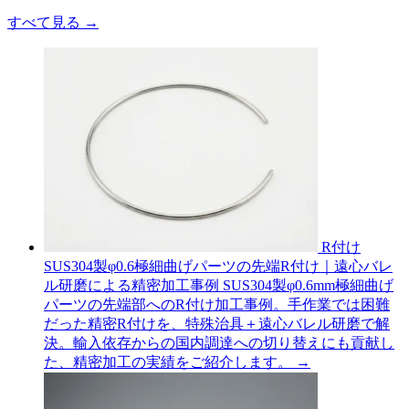
すべて見る
→
R付け
SUS304製φ0.6極細曲げパーツの先端R付け｜遠心バレ
ル研磨による精密加工事例
SUS304製φ0.6mm極細曲げ
パーツの先端部へのR付け加工事例。手作業では困難
だった精密R付けを、特殊治具＋遠心バレル研磨で解
決。輸入依存からの国内調達への切り替えにも貢献し
た、精密加工の実績をご紹介します。
→