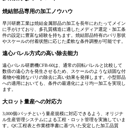
焼結部品専用の加工ノウハウ
早川研磨工業は焼結金属部品の加工を長年にわたってメイン
に手がけており、多孔質構造に適したメディア選定・加工条
件の設定に豊富な経験を持ちます。焼結部品特有のバリ形状
やスケールの付着状態に応じた柔軟な条件調整が可能です。
遠心バレル方式の高い除去能力
遠心バレル研磨機CFB-60は、通常の回転バレルと比較して
数倍の遠心力を発生させるため、スケールのような頑固な付
着物や複雑なバリの除去に高い効果を発揮します。小型部品
への適用においても、条件の最適化により均一加工を実現し
ます。
大ロット量産への対応力
3,000個/バッチという量産規模に対応できるよう、オリジナ
ル生産管理システムによる工程・ロット管理を実施していま
す。QC工程表と作業標準書に基づいた安定した加工品質