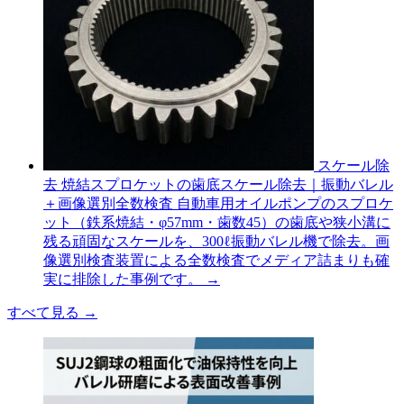
スケール除
去
焼結スプロケットの歯底スケール除去｜振動バレル
＋画像選別全数検査
自動車用オイルポンプのスプロケ
ット（鉄系焼結・φ57mm・歯数45）の歯底や狭小溝に
残る頑固なスケールを、300ℓ振動バレル機で除去。画
像選別検査装置による全数検査でメディア詰まりも確
実に排除した事例です。
→
すべて見る
→