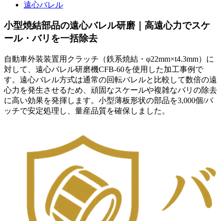
遠心バレル
小型焼結部品の遠心バレル研磨｜高遠心力でスケ
ール・バリを一括除去
自動車外装装置用クラッチ（鉄系焼結・φ22mm×t4.3mm）に
対して、遠心バレル研磨機CFB-60を使用した加工事例で
す。遠心バレル方式は通常の回転バレルと比較して数倍の遠
心力を発生させるため、頑固なスケールや複雑なバリの除去
に高い効果を発揮します。小型薄板形状の部品を3,000個/バ
ッチで安定処理し、量産品質を確保しました。