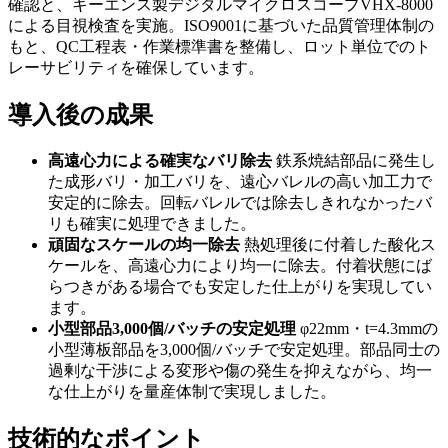
確認と、キーエンス製デジタルマイクロスコープVHX-8000
による目視検査を実施。ISO9001に基づいた品質管理体制の
もと、QC工程表・作業標準書を整備し、ロット単位でのト
レーサビリティを確保しています。
導入後の成果
高遠心力による確実なバリ除去
鉄系焼結部品に発生し
た成形バリ・加工バリを、遠心バレルの高い加工力で
安定的に除去。回転バレルでは除去しきれなかったバ
リも確実に処理できました。
頑固なスケールの均一除去
熱処理後に付着した酸化ス
ケールを、高遠心力により均一に除去。付着状態にば
らつきがある場合でも安定した仕上がりを実現してい
ます。
小型部品3,000個/バッチの安定処理
φ22mm・t=4.3mmの
小型薄板部品を3,000個/バッチで安定処理。部品同士の
過剰な干渉による変形や傷の発生を抑えながら、均一
な仕上がりを量産体制で実現しました。
技術的なポイント