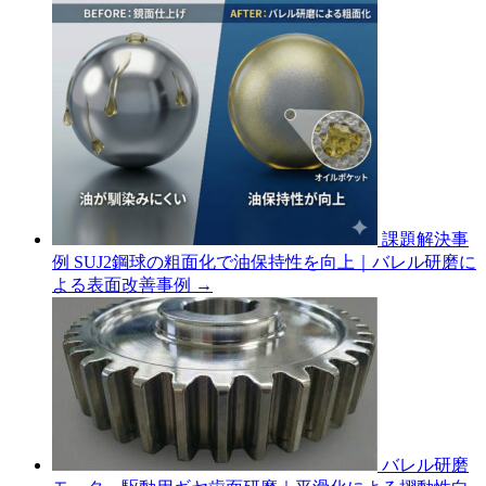
課題解決事
例
SUJ2鋼球の粗面化で油保持性を向上｜バレル研磨に
よる表面改善事例
→
バレル研磨